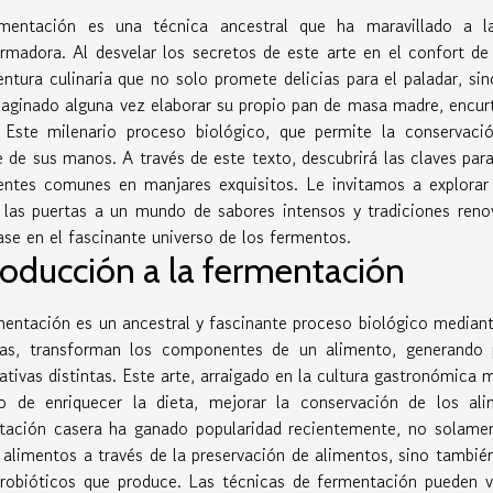
mentación es una técnica ancestral que ha maravillado a 
ormadora. Al desvelar los secretos de este arte en el confort d
ntura culinaria que no solo promete delicias para el paladar, si
aginado alguna vez elaborar su propio pan de masa madre, encurti
 Este milenario proceso biológico, que permite la conservaci
e de sus manos. A través de este texto, descubrirá las claves pa
ientes comunes en manjares exquisitos. Le invitamos a explorar
n las puertas a un mundo de sabores intensos y tradiciones reno
se en el fascinante universo de los fermentos.
roducción a la fermentación
mentación es un ancestral y fascinante proceso biológico median
ras, transforman los componentes de un alimento, generando 
ativas distintas. Este arte, arraigado en la cultura gastronómica
vo de enriquecer la dieta, mejorar la conservación de los al
tación casera ha ganado popularidad recientemente, no solament
 alimentos a través de la preservación de alimentos, sino también
probióticos que produce. Las técnicas de fermentación pueden v