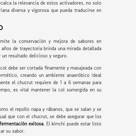
calca la relevancia de estos activadores, no solo
riana diversa y vigorosa que pueda traducirse en
o
rmite la conservación y mejora de sabores en
 años de trayectoria brinda una mirada detallada
 un resultado delicioso y seguro.
a col debe ser cortada finamente y masajeada con
hermético, creando un ambiente anaeróbico ideal
mente el chucrut requiere de 1 a 6 semanas para
iempo, es vital mantener la col sumergida en su
como el repollo napa y rábanos, que se salan y se
gual que con el chucrut, se debe asegurar que los
fermentación exitosa
. El kimchi puede estar listo
ar su sabor.