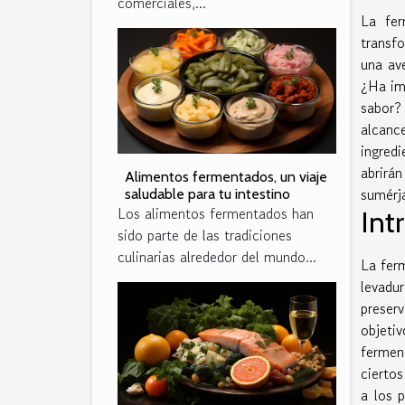
comerciales,...
La fer
transf
una ave
¿Ha im
sabor?
alcanc
ingred
abrirá
Alimentos fermentados, un viaje
sumérja
saludable para tu intestino
Los alimentos fermentados han
Int
sido parte de las tradiciones
culinarias alrededor del mundo...
La fer
levadu
preserv
objeti
fermen
ciertos
a los 