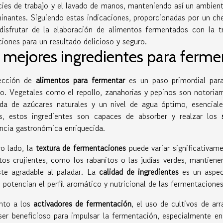
cies de trabajo y el lavado de manos, manteniendo así un ambient
inantes. Siguiendo estas indicaciones, proporcionadas por un ch
disfrutar de la elaboración de alimentos fermentados con la 
iones para un resultado delicioso y seguro.
 mejores ingredientes para ferme
ección de
alimentos para fermentar
es un paso primordial para
rio. Vegetales como el repollo, zanahorias y pepinos son notori
da de azúcares naturales y un nivel de agua óptimo, esenciales
, estos ingredientes son capaces de absorber y realzar los
encia gastronómica enriquecida.
ro lado, la
textura de fermentaciones
puede variar significativam
tos crujientes, como los rabanitos o las judías verdes, mantien
ste agradable al paladar. La
calidad de ingredientes
es un aspec
 potencian el perfil aromático y nutricional de las fermentaciones
nto a los
activadores de fermentación
, el uso de cultivos de ar
ser beneficioso para impulsar la fermentación, especialmente 