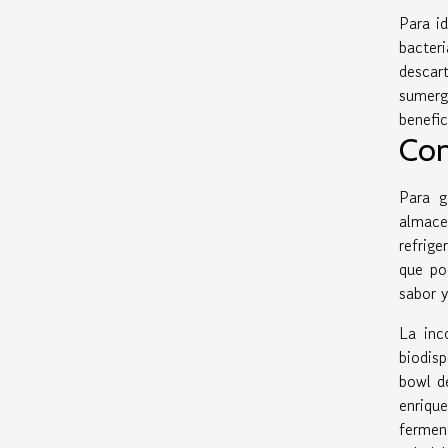
Para id
bacteri
descar
sumerg
benefic
Con
Para g
almace
refrige
que po
sabor y
La inc
biodisp
bowl d
enriqu
fermen