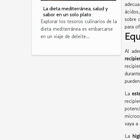
adecua
La dieta mediterránea, salud y
ácidos
sabor en un solo plato
sobre 
Explorar los tesoros culinarios de la
para of
dieta mediterránea es embarcarse
Equ
en un viaje de deleite...
Al ade
recipie
recipi
durante
pueden 
La
est
recipi
potenc
microor
vaya a 
La
hig