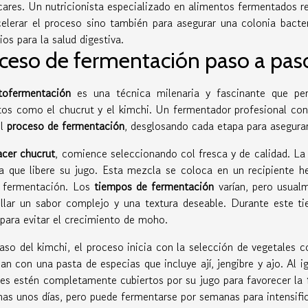
ares. Un nutricionista especializado en alimentos fermentados re
celerar el proceso sino también para asegurar una colonia bacte
ios para la salud digestiva.
ceso de fermentación paso a pas
tofermentación
es una técnica milenaria y fascinante que pe
tos como el chucrut y el kimchi. Un fermentador profesional con
el
proceso de fermentación
, desglosando cada etapa para asegurar
acer chucrut
, comience seleccionando col fresca y de calidad. L
ra que libere su jugo. Esta mezcla se coloca en un recipiente 
a fermentación. Los
tiempos de fermentación
varían, pero usual
ollar un sabor complejo y una textura deseable. Durante este t
 para evitar el crecimiento de moho.
aso del kimchi, el proceso inicia con la selección de vegetales 
n con una pasta de especias que incluye ají, jengibre y ajo. Al i
les estén completamente cubiertos por su jugo para favorecer la
as unos días, pero puede fermentarse por semanas para intensific