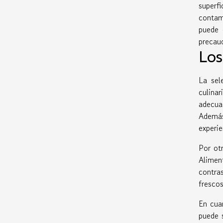
superfi
contam
puede 
precauc
Los
La sel
culina
adecua
Además
experi
Por ot
Alimen
contra
frescos
En cua
puede 