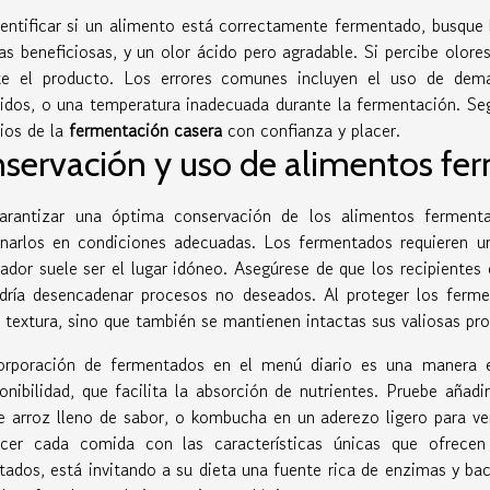
entificar si un alimento está correctamente fermentado, busque b
as beneficiosas, y un olor ácido pero agradable. Si percibe olor
te el producto. Los errores comunes incluyen el uso de dem
idos, o una temperatura inadecuada durante la fermentación. Seg
ios de la
fermentación casera
con confianza y placer.
servación y uso de alimentos fe
arantizar una óptima conservación de los alimentos fermentad
narlos en condiciones adecuadas. Los fermentados requieren un
rador suele ser el lugar idóneo. Asegúrese de que los recipientes 
dría desencadenar procesos no deseados. Al proteger los ferm
 textura, sino que también se mantienen intactas sus valiosas pro
orporación de fermentados en el menú diario es una manera ex
onibilidad, que facilita la absorción de nutrientes. Pruebe añad
e arroz lleno de sabor, o kombucha en un aderezo ligero para ve
ecer cada comida con las características únicas que ofrece
tados, está invitando a su dieta una fuente rica de enzimas y ba