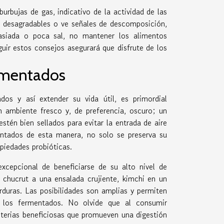
urbujas de gas, indicativo de la actividad de las
es desagradables o ve señales de descomposición,
asiada o poca sal, no mantener los alimentos
uir estos consejos asegurará que disfrute de los
rmentados
os y así extender su vida útil, es primordial
 ambiente fresco y, de preferencia, oscuro; un
estén bien sellados para evitar la entrada de aire
entados de esta manera, no solo se preserva su
piedades probióticas.
cepcional de beneficiarse de su alto nivel de
ir chucrut a una ensalada crujiente, kimchi en un
rduras. Las posibilidades son amplias y permiten
n los fermentados. No olvide que al consumir
cterias beneficiosas que promueven una digestión