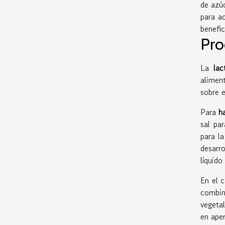
de azúc
para a
benefic
Pro
La
lac
alimen
sobre 
Para
h
sal pa
para l
desarr
líquido
En el c
combina
vegeta
en apen