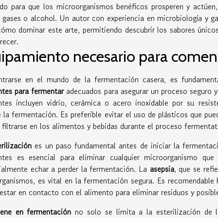
do para que los microorganismos benéficos prosperen y actúen
, gases o alcohol. Un autor con experiencia en microbiología y g
cómo dominar este arte, permitiendo descubrir los sabores únicos
recer.
ipamiento necesario para comen
ntrarse en el mundo de la fermentación casera, es fundamen
ntes para fermentar
adecuados para asegurar un proceso seguro y
entes incluyen vidrio, cerámica o acero inoxidable por su resis
 la fermentación. Es preferible evitar el uso de plásticos que pu
filtrarse en los alimentos y bebidas durante el proceso fermentat
erilización
es un paso fundamental antes de iniciar la fermentaci
entes es esencial para eliminar cualquier microorganismo qu
ialmente echar a perder la fermentación. La
asepsia
, que se refi
ganismos, es vital en la fermentación segura. Es recomendable he
estar en contacto con el alimento para eliminar residuos y posib
iene en fermentación
no solo se limita a la esterilización de 